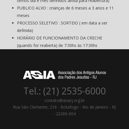
temos dia e mês definidos ainda para reabertura)
PUBLICO ALVO : crianças de 6 meses a 3 anos e 11
meses
PROCESSO SELETIVO : SORTEIO ( em data a ser
definida)
HORÁRIO DE FUNCIONAMENTO DA CRECHE
(quando for reaberta) de 7:30hs às 17:30hs
Tel.: (21) 2535-6000
contato@asiarj.org.br
Rua São Clemente, 216 - Botafogo - Rio de Janeiro - RJ
- 22260-004